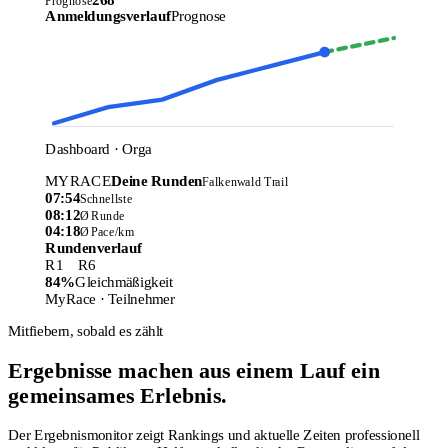
Prognose
Anmeldungsverlauf
Prognose
Dashboard · Orga
MYRACE
Deine Runden
Falkenwald Trail
07:54
Schnellste
08:12
Ø Runde
04:18
Ø Pace/km
Rundenverlauf
R1 R6
84%
Gleichmäßigkeit
MyRace · Teilnehmer
Mitfiebern, sobald es zählt
Ergebnisse machen aus einem Lauf ein
gemeinsames Erlebnis.
Der Ergebnismonitor zeigt Rankings und aktuelle Zeiten professionell