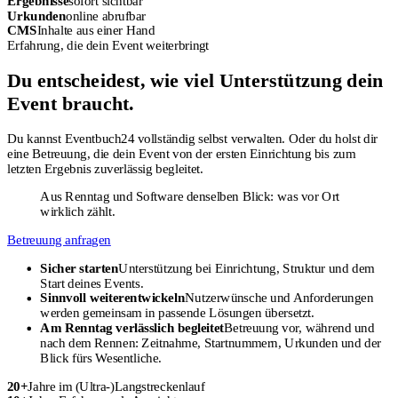
Ergebnisse
sofort sichtbar
Urkunden
online abrufbar
CMS
Inhalte aus einer Hand
Erfahrung, die dein Event weiterbringt
Du entscheidest, wie viel Unterstützung dein
Event braucht.
Du kannst Eventbuch24 vollständig selbst verwalten. Oder du holst dir
eine Betreuung, die dein Event von der ersten Einrichtung bis zum
letzten Ergebnis zuverlässig begleitet.
Aus Renntag und Software denselben Blick: was vor Ort
wirklich zählt.
Betreuung anfragen
Sicher starten
Unterstützung bei Einrichtung, Struktur und dem
Start deines Events.
Sinnvoll weiterentwickeln
Nutzerwünsche und Anforderungen
werden gemeinsam in passende Lösungen übersetzt.
Am Renntag verlässlich begleitet
Betreuung vor, während und
nach dem Rennen: Zeitnahme, Startnummern, Urkunden und der
Blick fürs Wesentliche.
20+
Jahre im (Ultra-)Langstreckenlauf