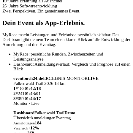
10+
Jahre Erfahrung als Ausrichter
25+
Jahre Softwareentwicklung
Zwei Perspektiven. Ein gemeinsames Event.
Dein Event als App-Erlebnis.
MyRace macht Leistungen und Erlebnisse persönlich sichtbar. Das
Dashboard gibt deinem Team einen klaren Blick auf die Entwicklung der
Anmeldung und den Eventtag.
MyRace: persönliche Runden, Zwischenzeiten und
Leistungsanalyse
Dashboard: Anmeldungsverlauf, Vergleich und Prognose auf einen
Blick
eventbuch24.de
ERGEBNIS-MONITOR
LIVE
Falkenwald Trail 2026
18 km
1
#182
01:42:18
2
#241
01:43:01
3
#097
01:44:17
Monitor · Live
Dashboard
Falkenwald Trail
Demo
Übersicht
Anmeldungen
Eventtag
184
Anmeldungen
+12%
Vergleich
268