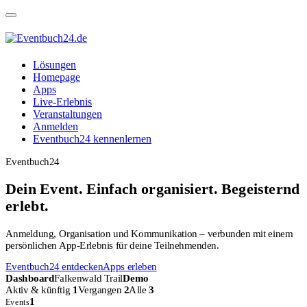
Lösungen
Homepage
Apps
Live-Erlebnis
Veranstaltungen
Anmelden
Eventbuch24 kennenlernen
Eventbuch24
Dein Event. Einfach organisiert. Begeisternd
erlebt.
Anmeldung, Organisation und Kommunikation – verbunden mit einem
persönlichen App-Erlebnis für deine Teilnehmenden.
Eventbuch24 entdecken
Apps erleben
Dashboard
Falkenwald Trail
Demo
Aktiv & künftig
1
Vergangen
2
Alle
3
1
Events